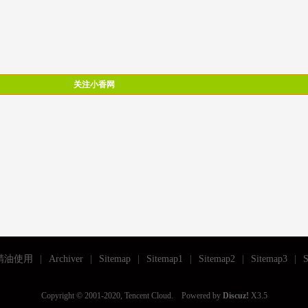
关注小香网
精油使用
|
Archiver
|
Sitemap
|
Sitemap1
|
Sitemap2
|
Sitemap3
|
S
Copyright © 2001-2020, Tencent Cloud. Powered by
Discuz!
X3.5