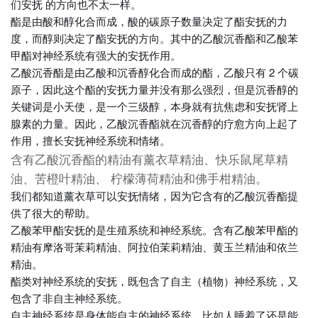
们安抚 的方向也不太一样。
酯是由酸和醇化合而成，酸的碳原子数量决定了酯安抚的力
度，而醇则决定了酯安抚的方向。其中的乙酸沉香酯和乙酸苯
甲酯对神经系统有强大的安抚作用。
乙酸沉香酯是由乙酸和沉香醇化合而成的酯，乙酸只有 2 个碳
原子，因此这个酯的安抚力量并没有那么强烈，但是沉香醇的
关键词是小天使，是一个三级醇，本身就有抗焦虑和安抚肾上
腺素的力量。因此，乙酸沉香酯就在沉香醇的疗愈方向上起了
作用，擅长安抚神经系统和情绪。
含有乙酸沉香酯的精油有薰衣草精油、快乐鼠尾草精
油、苦橙叶精油、 柠檬薄荷精油和佛手柑精油。
我们都知道薰衣草可以安抚情绪，因为它含有的乙酸沉香酯提
供了很大的帮助。
乙酸苯甲酯安抚的是生殖系统和神经系统。含有乙酸苯甲酯的
精油有摩洛哥茉莉精油、阿拉伯茉莉精油、黄玉兰精油和依兰
精油。
酯类对神经系统的安抚，既包含了自主（植物）神经系统，又
包含了非自主神经系统。
自主神经系统是身体能自主的神经系统，比如人睡着了还是能