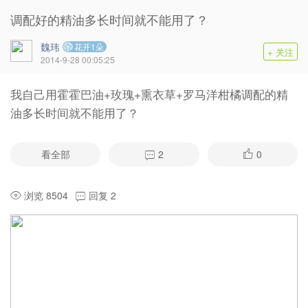
调配好的精油多长时间就不能用了？
魏玮
花开1朵
+ 关注
2014-9-28 00:05:25
我自己用霍霍巴油+玫瑰+熏衣草+罗马洋柑橘调配的精
油多长时间就不能用了？
看全部
2
0
浏览 8504
回复 2