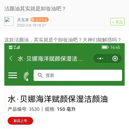
洁颜油其实就是卸妆油吧？
月见草
花开5朵
+ 关注
2022-3-8 18:16:27
这款洁颜油，其实就是个卸妆油吧？大神们能解惑吗？