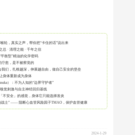
·喉轮，真实之声，帮你把“卡住的话”说出来
总 · 清理之能 · 千年之信
“平衡型”精油的化学密码
级的疗愈，是不被察觉的
 教会我们，扎根越深，伸展越自由，做自己安全的堡垒
让身体重新成为身体
nuka）：不为人知的“边界守护者”
 嗅觉刺激与自主神经回归基线
「不安全」的感觉，身体它只能选择发炎
隐秘战士” —— 阻断心血管风险因子TMAO，保护血管健康
2024-1-29