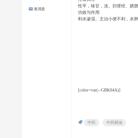
性平，味甘，淡。归肾经、膀
发消息
功效与作用
利水渗湿。主治小便不利，水
[color=var(--GBK04A)]
中药
中药精油