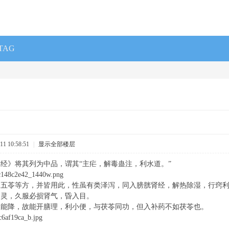
TAG
1 10:58:51
|
显示全部楼层
经》将其列为中品，谓其“主疟，解毒蛊注，利水道。”
、五苓等方，并皆用此，性虽有类泽泻，同入膀胱肾经，解热除湿，行窍
功灵，久服必损肾气，昏入目。
又能降，故能开膳理，利小便，与茯苓同功，但入补药不如茯苓也。