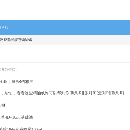
TAG
 驱除蚂蚁苍蝇除螨 ...
[复制链接]
1:40
|
显示全部楼层
别怕，看看这些精油或许可以帮到你[派对R][派对R][派对R][派对R]
4d
草4D+10ml基础油
樟10d+究竟喷雾100ml