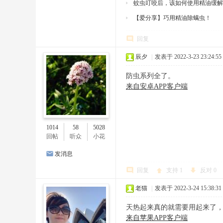
蚊虫叮咬后，该如何使用精油缓解
【爱分享】巧用精油除螨虫！
回复
辰夕
|
发表于 2022-3-23 23:24:55
防虫系列全了。
来自安卓APP客户端
1014
58
5028
回帖
听众
小花
发消息
回复
支持
1
反对
0
老猫
|
发表于 2022-3-24 15:38:31
天热起来真的就需要用起来了
来自苹果APP客户端