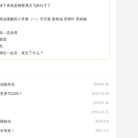
接下来就是柳絮满天飞的日子了
精油缓解的小矛盾（一）天竺葵 姜精油 苦橙叶 黑胡椒
格—花朵类
面霜
色
调在一起后，发生了什么？
油能杀虫
2018-8-18
里香可以吗？
2018-10-10
2019-6-18
2019-12-31
驱蚊虫
2020-9-6
全有效！
2021-5-3