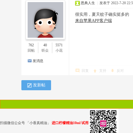
恩典人生
|
发表于 2022-7-20 22:5
很实用，夏天蚊子确实挺多的
来自苹果APP客户端
762
40
5571
回帖
听众
小花
发消息
回复
支持
反对
发新帖
扫描微信公众号 「小香真精油」
进口柠檬精油10ml 试用