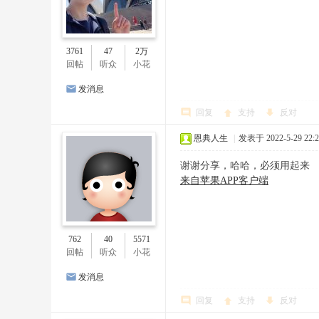
3761
47
2万
回帖
听众
小花
发消息
回复
支持
反对
恩典人生
|
发表于 2022-5-29 22:2
谢谢分享，哈哈，必须用起来
来自苹果APP客户端
762
40
5571
回帖
听众
小花
发消息
回复
支持
反对