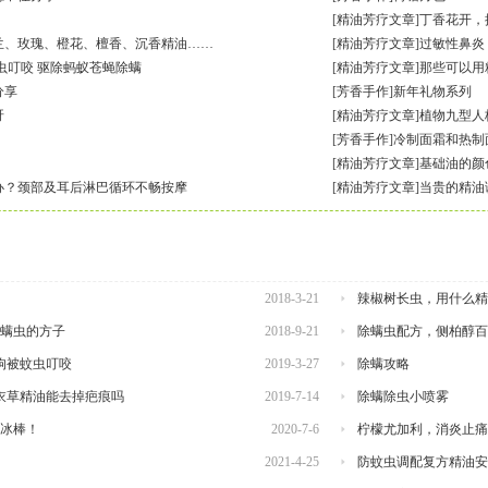
[
精油芳疗文章
]
丁香花开，
兰、玫瑰、橙花、檀香、沉香精油……
[
精油芳疗文章
]
过敏性鼻炎
虫叮咬 驱除蚂蚁苍蝇除螨
[
精油芳疗文章
]
那些可以用
分享
[
芳香手作
]
新年礼物系列
呀
[
精油芳疗文章
]
植物九型人
[
芳香手作
]
冷制面霜和热制
[
精油芳疗文章
]
基础油的颜
办？颈部及耳后淋巴循环不畅按摩
[
精油芳疗文章
]
当贵的精油
2018-3-21
辣椒树长虫，用什么精
螨虫的方子
2018-9-21
除螨虫配方，侧柏醇百
狗被蚊虫叮咬
2019-3-27
除螨攻略
衣草精油能去掉疤痕吗
2019-7-14
除螨除虫小喷雾
冰棒！
2020-7-6
柠檬尤加利，消炎止痛
2021-4-25
防蚊虫调配复方精油安