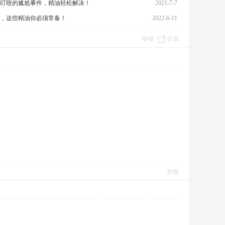
叮咬的尴尬事件，精油轻松解决！
2021-7-7
，这些精油你必须常备！
2022-6-11
举报
分享
举报