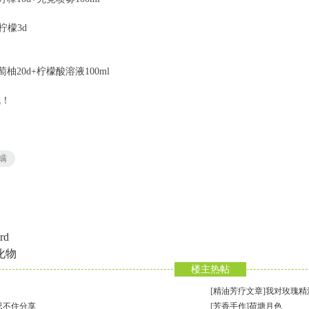
柠檬3d
柚20d+柠檬酸溶液100ml
哦！
螨
rd
化物
楼主热帖
[
精油芳疗文章
]
我对玫瑰精
忍不住分享
[
芳香手作
]
荷塘月色