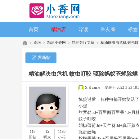
首页
精油店
导读
香友圈
标签
论坛
精油小香网
精油芳疗文章
精油解决虫危机 蚊虫叮咬
发新帖
精油解决虫危机 蚊虫叮咬 驱除蚂蚁苍蝇除螨
又又carrie
|
发表于 2022-3-23 18:0
惊蛰过后，各种虫都开始复活了，
小强
甜罗勒5d+百里酚百里香4d+月桂
蚊子叮咬
胡椒薄荷3d+天竺葵3d+真正薰衣
119
15
1186
驱赶蚊蝇
回帖
听众
小花
柠檬香茅10d+百里酚百里香5d+芳