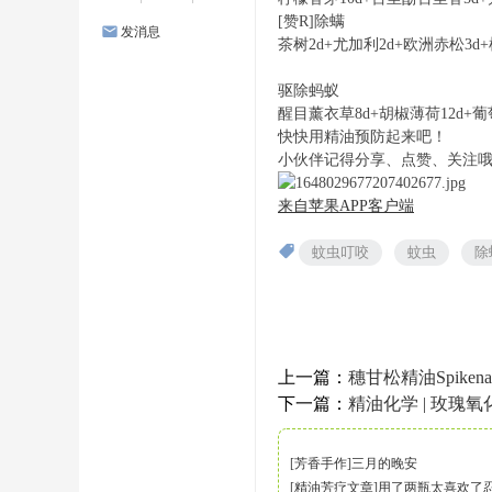
[赞R]除螨
发消息
茶树2d+尤加利2d+欧洲赤松3d+
驱除蚂蚁
醒目薰衣草8d+胡椒薄荷12d+葡萄
快快用精油预防起来吧！
小伙伴记得分享、点赞、关注
来自苹果APP客户端
蚊虫叮咬
蚊虫
除
上一篇：
穗甘松精油Spikena
下一篇：
精油化学 | 玫瑰氧
[
芳香手作
]
三月的晚安
[
精油芳疗文章
]
用了两瓶太喜欢了