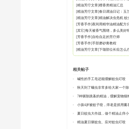
[
精油芳疗文章
]
檀香类精油汇总
[
精油芳疗文章
]
春日调油日记：玉
[
精油芳疗文章
]
精油解决虫危机 蚊
[
芳香手作
]
夜间用精华油精油配方
[
其它
]
每天被香气围绕，多么美好
[
芳香手作
]
自给自足的芳疗师
[
芳香手作
]
手部磨砂膏教程
[
精油芳疗文章
]
下颌部位长痘怎么
相关帖子
碱性的手工皂还能缓解蚊虫叮咬
秋天到了螨虫非常多给大家一个除
7种驱除跳蚤的精油，缓解宠物猫
小孩4岁被蚊子咬，痒老是抓用薰
夏日蚊虫大作战，做个精油止痒小
精油夏日驱蚊虫、应对蚊虫叮咬