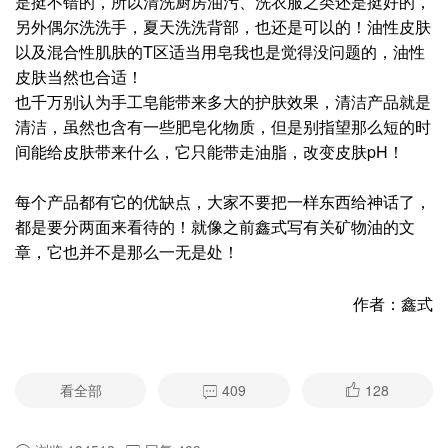
工皂清洗阴道，只是说明人体这些弱酸环境是进化之后为了
保护自己的结果！
另外鑫式觉得用那些好的植物油来制作手工皂其实是对植物
油的浪费，而且搅啊搅啊也挺浪费时间的，所以鑫式几年前
了解和对比了一些情况之后才转向氨基酸洁面产品。最近一
个以皂起家的品牌也开始弃皂全面进军氨基酸清洁产品了，
而且他们认为氨基酸清洁产品“更有技术含量”，我想他们老
板是不是也是因为这些原因呢？当然，鑫式并不是就说氨基
酸洁面产品就全部都好，也是要看配方而定的！另外氨基酸
类的表活也是化工产品是属非天然，只是它会比皂里面的脂
肪酸钠更为温和！
那么皂是不是一无是处呢？也不是，其实碱性的东西去油还
是挺不错的，所以清洗厨房油污、洗衣服之类还是挺好的，
另外偶尔洗洗手，夏天洗洗背部，也还是可以的！油性皮肤
以及混合性肌肤的T区适当用皂我也是觉得没问题的，油性
皮肤当然也合适！