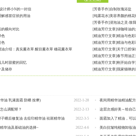
给设计师小N的一封信
[
芳香手作
]
自制玫瑰浴盐
缓解感冒症状的用油
[
纯露花水
]
美容养颜的桃花
[
芳香手作
]
浸泡油之灵-致
莉的横向对比
[
精油芳疗文章
]
绿咖啡油的
绿色
[
精油芳疗文章
]
精油与色彩
黄色
[
精油芳疗文章
]
精油与色彩
油介绍：真实薰衣草 醒目薰衣草 穗花薰衣草
[
精油芳疗文章
]
关于口腔保
[
精油芳疗文章
]
春节用油正
我儿时甜蜜的回忆
[
精油芳疗文章
]
刚开始自学
介及储存
[
精油芳疗文章
]
我家猫咪的
华油 乳液面霜 防晒 按摩)
2022-1-28
夜间用精华油精油配方
怎么调配呀？
2022-2-13
这层次感好美～给自己
子晒后修复油 去痘印精华油 祛斑精华油
2022-3-5
面霜加入了精油，可以
精华油及基础油的选择~
2022-4-6
美白抗皱纯植物卸妆油