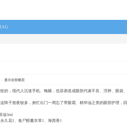
TAG
|
显示全部楼层
皱纹的，现代人沉迷手机、晚睡，也容易造成眼部代谢不良、浮肿、眼袋
近这阵子熬夜较多，匆忙出门一周忘了带眼霜、精华油之类的眼部护理，
油3ml
永久花1、食尸醇薰衣草1、海茴香1