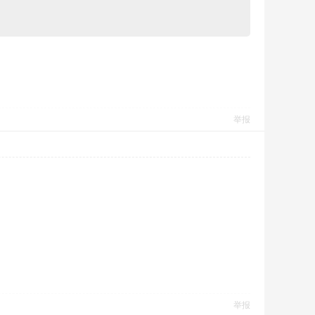
举报
举报