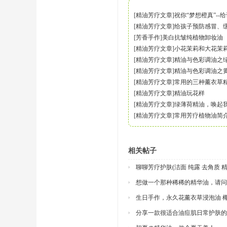
[
精油芳疗文章
]
祝你“梦想橙真”--
[
精油芳疗文章
]
给孩子预防感冒、
[
芳香手作
]
美白抗皱纯植物卸妆油
[
精油芳疗文章
]
小花茉莉和大花茉
[
精油芳疗文章
]
精油与色彩调油之
[
精油芳疗文章
]
精油与色彩调油之
[
精油芳疗文章
]
常用的三种薰衣草精
[
精油芳疗文章
]
精油玩花样
[
精油芳疗文章
]
绿薄荷精油，唤起
[
精油芳疗文章
]
常用芳疗植物油简
相关帖子
聊聊芳疗护肤(洁面 纯露 去角质 精
想做一个那种稀稀的精华油，请问
生日手作，永久花薰衣草浸泡油 椰
分享一款很适合油痘肌日常护肤的