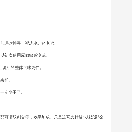
帮助肌肤排毒，减少浮肿及眼袋。
所以初次使用应做敏感测试。
让调油的整体气味更佳。
、柔和。
油一定少不了。
搭配可谓双剑合璧，效果加成。只是这两支精油气味没那么