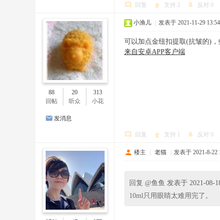
回复
支持
2
反对
0
小渔儿
|
发表于 2021-11-29 13:54
可以加点金纽扣提取(抗皱的)
来自安卓APP客户端
88
20
313
回帖
听众
小花
发消息
回复
支持
1
反对
0
楼主
|
老猫
|
发表于 2021-8-22 1
回复 @
鱼鱼 发表于 2021-08-18
10ml只用眼睛太难用完了。