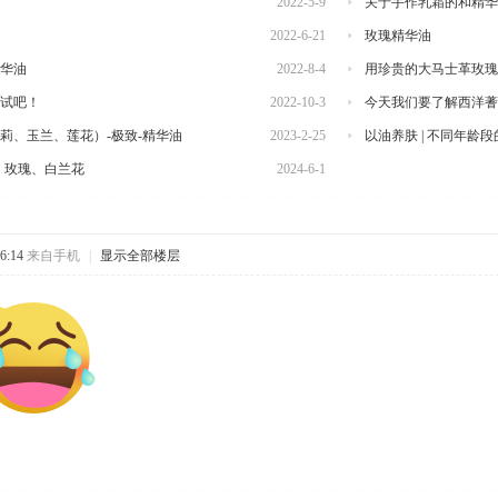
2022-5-9
关于手作乳霜的和精华
2022-6-21
玫瑰精华油
华油
2022-8-4
用珍贵的大马士革玫瑰
试吧！
2022-10-3
今天我们要了解西洋蓍
莉、玉兰、莲花）-极致-精华油
2023-2-25
以油养肤 | 不同年龄
、玫瑰、白兰花
2024-6-1
6:14
来自手机
|
显示全部楼层