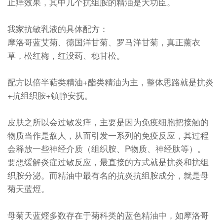
止痒效果，其中几个抗组胺的精油是大功臣。
我家抗敏乳液的具体配方：
摩洛哥蓝艾菊、德国洋甘菊、罗马洋甘菊，真正薰衣
草，松红梅，红没药、穗甘松。
配方以倍半萜类精油+酯类精油为主，整体思路就是抗炎
+抗组织胺+镇静安抚。
皮肤之所以会过敏发痒，主要是因为免疫细胞把接触的
物质当作是敌人，从而引发一系列的免疫反应，其过程
会释放一些神经介质（组织胺、P物质、神经肽等）。
要想缓解炎症过敏反应，最直接的方式就是抗炎和抗组
织胺分泌。而精油中最有名的抗炎抗组胺成分，就是母
菊天蓝烴。
母菊天蓝烴多数存在于菊科类的蓝色精油中，如摩洛哥