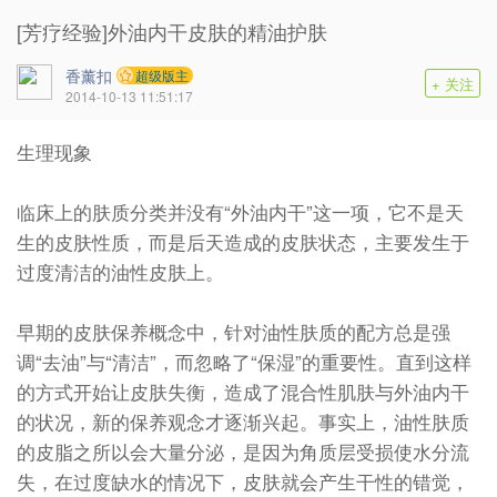
[芳疗经验]外油内干皮肤的精油护肤
香薰扣
超级版主
+ 关注
2014-10-13 11:51:17
生理现象
临床上的肤质分类并没有“外油内干”这一项，它不是天
生的皮肤性质，而是后天造成的皮肤状态，主要发生于
过度清洁的油性皮肤上。
早期的皮肤保养概念中，针对油性肤质的配方总是强
调“去油”与“清洁”，而忽略了“保湿”的重要性。直到这样
的方式开始让皮肤失衡，造成了混合性肌肤与外油内干
的状况，新的保养观念才逐渐兴起。事实上，油性肤质
的皮脂之所以会大量分泌，是因为角质层受损使水分流
失，在过度缺水的情况下，皮肤就会产生干性的错觉，