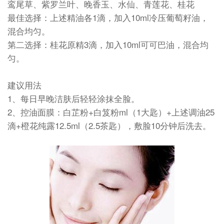
鸾尾草、紫罗兰叶、晚香玉、水仙、青莲花、桂花
最佳选择：上述精油各1滴，加入10ml冷压葡萄籽油，
混合均匀。
第二选择：桂花原精3滴，加入10ml可可巴油，混合均
匀。
建议用法
1、每日早晚洁肤后轻轻涂抹全脸。
2、控油面膜：白芷粉+白笈粉ml（1大匙）+上述调油25
滴+橙花纯露12.5ml（2.5茶匙），敷脸10分钟后洗去。