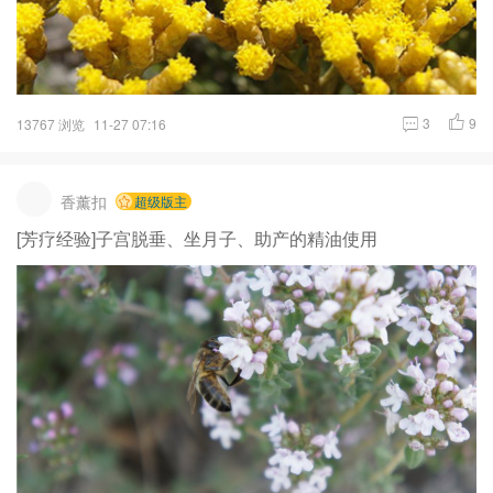
3
9
13767 浏览
11-27 07:16
香薰扣
超级版主
[芳疗经验]子宫脱垂、坐月子、助产的精油使用