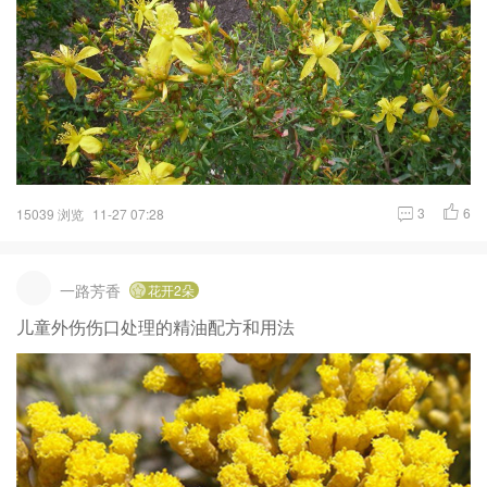
3
6
15039 浏览
11-27 07:28
一路芳香
花开2朵
儿童外伤伤口处理的精油配方和用法