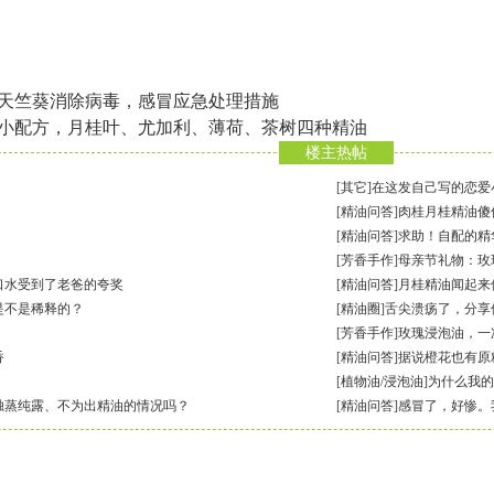
天竺葵消除病毒，感冒应急处理措施
小配方，月桂叶、尤加利、薄荷、茶树四种精油
楼主热帖
[
其它
]
在这发自己写的恋爱
[
精油问答
]
肉桂月桂精油傻
[
精油问答
]
求助！自配的精
[
芳香手作
]
母亲节礼物：玫
口水受到了老爸的夸奖
[
精油问答
]
月桂精油闻起来
是不是稀释的？
[
精油圈
]
舌尖溃疡了，分享
[
芳香手作
]
玫瑰浸泡油，一
香
[
精油问答
]
据说橙花也有原
[
植物油/浸泡油
]
为什么我的
独蒸纯露、不为出精油的情况吗？
[
精油问答
]
感冒了，好惨。