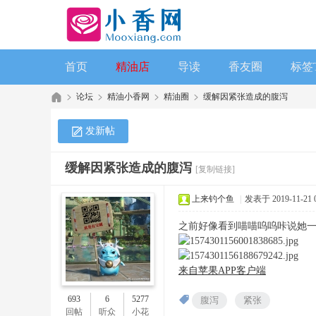
首页
精油店
导读
香友圈
标签
论坛
精油小香网
精油圈
缓解因紧张造成的腹泻
发新帖
缓解因紧张造成的腹泻
[复制链接]
上来钓个鱼
|
发表于 2019-11-21 0
之前好像看到喵喵呜呜咔说她
来自苹果APP客户端
693
6
5277
腹泻
紧张
回帖
听众
小花