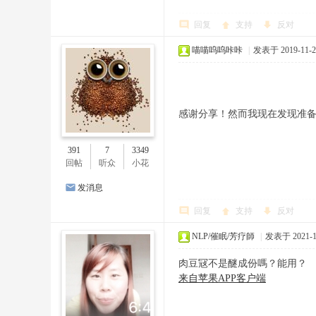
回复
支持
反对
喵喵呜呜咔咔
|
发表于 2019-11-21
感谢分享！然而我现在发现准
391
7
3349
回帖
听众
小花
发消息
回复
支持
反对
NLP/催眠/芳疗師
|
发表于 2021-1-
肉豆冦不是醚成份嗎？能用？
来自苹果APP客户端