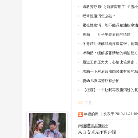
请教芳疗师: 之前腹泻用了1％
经常性腹泻怎么破？
紧张性腹泻，能不能调精油按摩油
腹脑——肚子里装着你的情绪
冬青精油缓解肌肉疼痛紧张，抗
求助贴：缓解紧张情绪的精油配方
最近工作压力大，心情比较紧张
求助一下对肩颈肌肉紧张有效的精
婴幼儿腹泻芳疗有妙招
【橙蕊】一个让我再没腹泻过的复
回复
年轻的周
|
发表于 2019-11-21 10:
@喵喵呜呜咔咔
来自安卓APP客户端