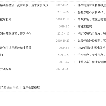
雪松精油棉签沾一点在直肠，后来腹胀尿少…
2017-12-28
哪些精油有缓解舒缓焦
2018-4-22
想要舒缓不安和紧张，
按摩腹部
2018-11-12
简单来说，纯露里出现
2019-2-5
哺乳期腹泻
菌消炎预防感冒，帮助消化
2019-4-19
消除紧张恐惧配方，张
2019-10-25
先天轻微神经衰弱，紧
，请问可以用哪款精油熏香
2020-3-6
IFA的面授课 紧张又
油
2021-3-22
学习芳疗，女性从容，
2021-5-7
【爱分享】精油能消除
方油配方
2021-11-30
17:36
来自手机
|
显示全部楼层