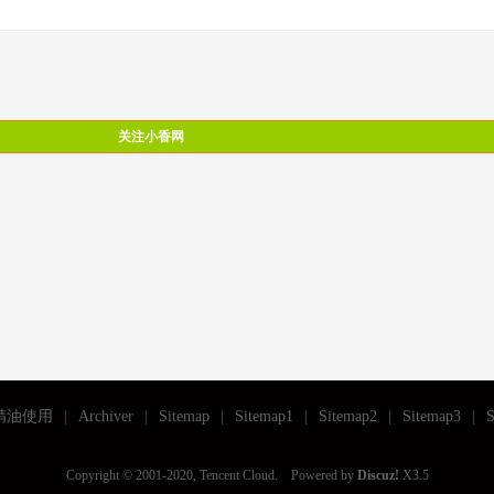
关注小香网
精油使用
|
Archiver
|
Sitemap
|
Sitemap1
|
Sitemap2
|
Sitemap3
|
S
Copyright © 2001-2020, Tencent Cloud. Powered by
Discuz!
X3.5