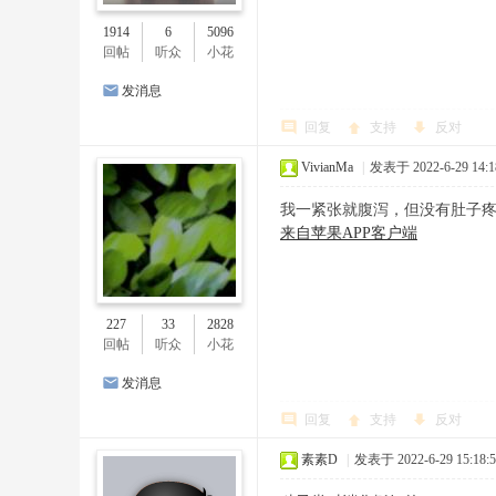
1914
6
5096
回帖
听众
小花
发消息
回复
支持
反对
VivianMa
|
发表于 2022-6-29 14:1
我一紧张就腹泻，但没有肚子
来自苹果APP客户端
227
33
2828
回帖
听众
小花
发消息
回复
支持
反对
素素D
|
发表于 2022-6-29 15:18:5