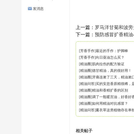
发消息
上一篇：
罗马洋甘菊和波旁
下一篇：
预防感冒扩香精油
[
芳香手作
]
最近的手作：护脚棒
[
芳香手作
]
向日葵油怎么买？
[
精油圈
]
肌肉拉伤的配方验证
[
精油圈
]
德甘精油，真的很好用！
[
精油圈
]
牙痛连漱了三天，精油漱
[
精油问答
]
买的安息香原精很稀，
[
精油圈
]
精油和香精扩香的区别
[
精油圈
]
调了一瓶暖宫油，好香好
[
精油圈
]
如何用精油对抗感冒？
[
精油问答
]
薰衣草这类植物存在单
相关帖子