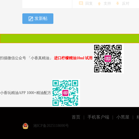
回复
支持
反对
发新帖
扫描微信公众号 「小香真精油」
进口柠檬精油10ml 试用
小香玩精油APP 1000+精油配方
首页
|
手机客户端
|
小黑屋
|
湘ICP备2025118690号