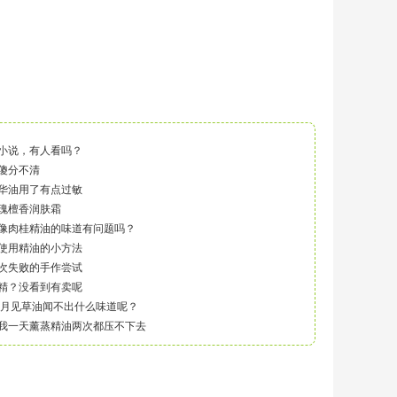
小说，有人看吗？
傻分不清
华油用了有点过敏
瑰檀香润肤霜
像肉桂精油的味道有问题吗？
使用精油的小方法
次失败的手作尝试
精？没看到有卖呢
月见草油闻不出什么味道呢？
我一天薰蒸精油两次都压不下去