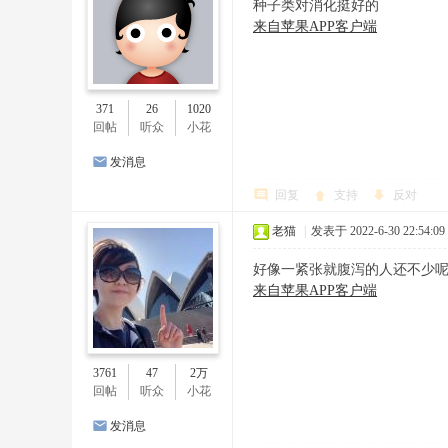
种子类对消化挺好的
来自苹果APP客户端
371
26
1020
回帖
听众
小花
发消息
回复
支持
反对
老猫
|
发表于 2022-6-30 22:54:09
好像一紧张就腹泻的人还不少
来自苹果APP客户端
3761
47
2万
回帖
听众
小花
发消息