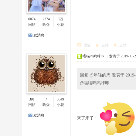
6074
2274
8万
回帖
听众
小花
发消息
回复
支持
反对
喵喵呜呜咔咔
|
发表于 2019-11-21
回复 @
年轻的周 发表于 2019-11
@喵喵呜呜咔咔
391
7
3349
回帖
听众
小花
发消息
来了来了！