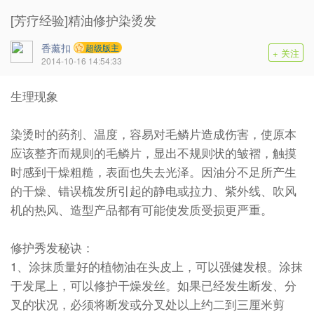
[芳疗经验]精油修护染烫发
香薰扣
超级版主
+ 关注
2014-10-16 14:54:33
生理现象
染烫时的药剂、温度，容易对毛鳞片造成伤害，使原本
应该整齐而规则的毛鳞片，显出不规则状的皱褶，触摸
时感到干燥粗糙，表面也失去光泽。因油分不足所产生
的干燥、错误梳发所引起的静电或拉力、紫外线、吹风
机的热风、造型产品都有可能使发质受损更严重。
修护秀发秘诀：
1、涂抹质量好的植物油在头皮上，可以强健发根。涂抹
于发尾上，可以修护干燥发丝。如果已经发生断发、分
叉的状况，必须将断发或分叉处以上约二到三厘米剪