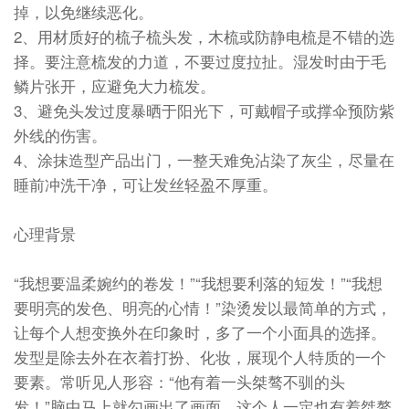
掉，以免继续恶化。
2、用材质好的梳子梳头发，木梳或防静电梳是不错的选
择。要注意梳发的力道，不要过度拉扯。湿发时由于毛
鳞片张开，应避免大力梳发。
3、避免头发过度暴晒于阳光下，可戴帽子或撑伞预防紫
外线的伤害。
4、涂抹造型产品出门，一整天难免沾染了灰尘，尽量在
睡前冲洗干净，可让发丝轻盈不厚重。
心理背景
“我想要温柔婉约的卷发！”“我想要利落的短发！”“我想
要明亮的发色、明亮的心情！”染烫发以最简单的方式，
让每个人想变换外在印象时，多了一个小面具的选择。
发型是除去外在衣着打扮、化妆，展现个人特质的一个
要素。常听见人形容：“他有着一头桀骜不驯的头
发！”脑中马上就勾画出了画面，这个人一定也有着桀骜