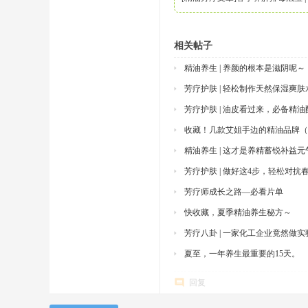
相关帖子
精油养生 | 养颜的根本是滋阴呢～
芳疗护肤 | 轻松制作天然保湿爽肤
芳疗护肤 | 油皮看过来，必备精
收藏！几款艾姐手边的精油品牌
精油养生 | 这才是养精蓄锐补益
芳疗护肤 | 做好这4步，轻松对抗
芳疗师成长之路—必看片单
快收藏，夏季精油养生秘方～
芳疗八卦 | 一家化工企业竟然做
夏至，一年养生最重要的15天。
回复