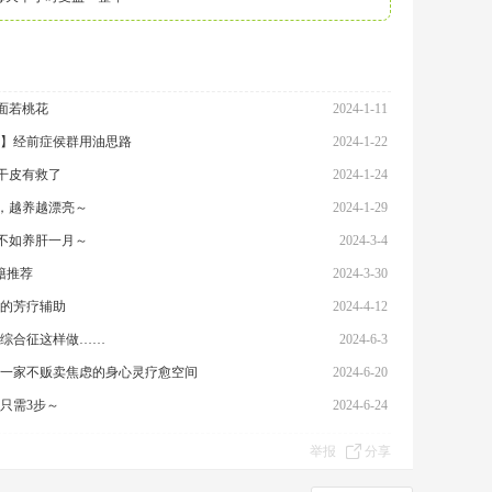
，面若桃花
2024-1-11
】经前症侯群用油思路
2024-1-22
大干皮有救了
2024-1-24
养，越养越漂亮～
2024-1-29
，不如养肝一月～
2024-3-4
籍推荐
2024-3-30
的芳疗辅助
2024-4-12
综合征这样做……
2024-6-3
一家不贩卖焦虑的身心灵疗愈空间
2024-6-20
只需3步～
2024-6-24
举报
分享