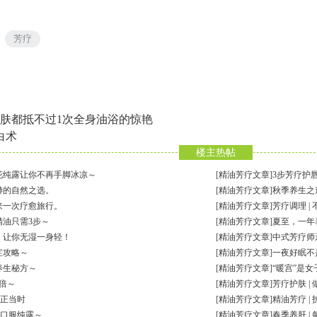
芳疗
0次护肤都抵不过1次全身油浴的惊艳
白术
楼主热帖
花纯露让你不再手脚冰凉～
[
精油芳疗文章
]
3步芳疗护
肺的自然之选。
[
精油芳疗文章
]
秋季养生之
来一次疗愈旅行。
[
精油芳疗文章
]
芳疗调理 |
精油只需3步～
[
精油芳疗文章
]
夏至，一年
，让你无湿一身轻！
[
精油芳疗文章
]
中式芳疗师
症攻略～
[
精油芳疗文章
]
一夜好眠不
养生秘方～
[
精油芳疗文章
]
“暖宫”是
0倍～
[
精油芳疗文章
]
芳疗护肤 |
眼正当时
[
精油芳疗文章
]
精油芳疗 |
 口服纯露～
[
精油芳疗文章
]
春季养肝 |