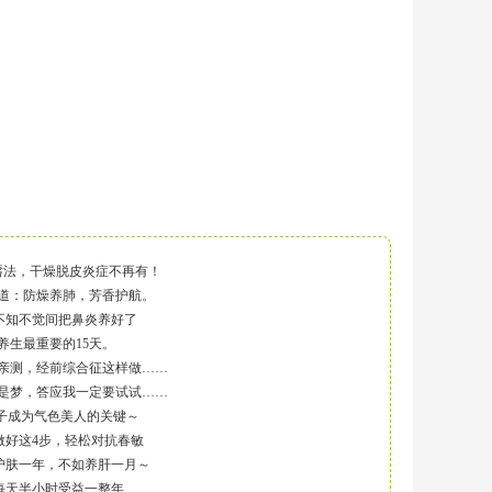
唇法，干燥脱皮炎症不再有！
道：防燥养肺，芳香护航。
 不知不觉间把鼻炎养好了
养生最重要的15天。
亲测，经前综合征这样做……
是梦，答应我一定要试试……
女子成为气色美人的关键～
 做好这4步，轻松对抗春敏
 护肤一年，不如养肝一月～
 每天半小时受益一整年