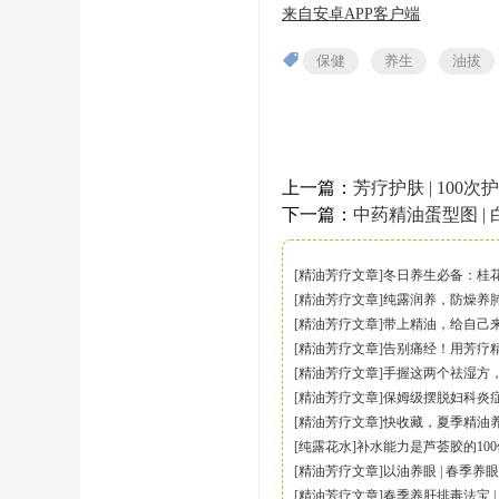
来自安卓APP客户端
保健
养生
油拔
上一篇：
芳疗护肤 | 10
下一篇：
中药精油蛋型图 | 
[
精油芳疗文章
]
冬日养生必备：桂
[
精油芳疗文章
]
纯露润养，防燥养
[
精油芳疗文章
]
带上精油，给自己
[
精油芳疗文章
]
告别痛经！用芳疗
[
精油芳疗文章
]
手握这两个祛湿方
[
精油芳疗文章
]
保姆级摆脱妇科炎
[
精油芳疗文章
]
快收藏，夏季精油
[
纯露花水
]
补水能力是芦荟胶的10
[
精油芳疗文章
]
以油养眼 | 春季养
[
精油芳疗文章
]
春季养肝排毒法宝 |