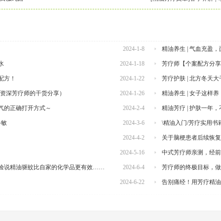
2024-1-8
精油养生 | 气血充盈
水
2024-1-18
芳疗师【个案配方分享
油配方！
2024-1-22
芳疗护肤 | 北方冬天
（资深芳疗师的干货分享）
2024-1-26
精油养生 | 女子这样
元气的正确打开方式～
2024-2-4
精油芳疗 | 护肤一年
春敏
2024-3-6
\精油入门/芳疗实用书
2024-4-2
关于脑梗患者后续恢复
2024-5-16
中式芳疗师亲测，经前
实验说精油驱蚊比自家的化学品更有效……
2024-6-4
芳疗师的终极目标，做
2024-6-22
告别痛经！用芳疗精油