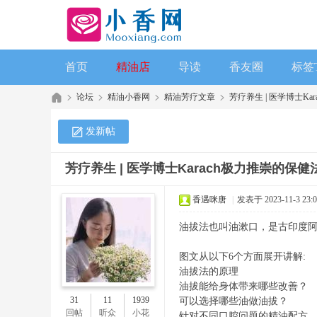
首页
精油店
导读
香友圈
标签
论坛
精油小香网
精油芳疗文章
芳疗养生 | 医学博士Kar
发新帖
芳疗养生 | 医学博士Karach极力推崇的保健
香遇咪唐
|
发表于 2023-11-3 23:0
油拔法也叫油漱口，是古印度
图文从以下6个方面展开讲解:
油拔法的原理
油拔能给身体带来哪些改善？
31
11
1939
可以选择哪些油做油拔？
回帖
听众
小花
针对不同口腔问题的精油配方