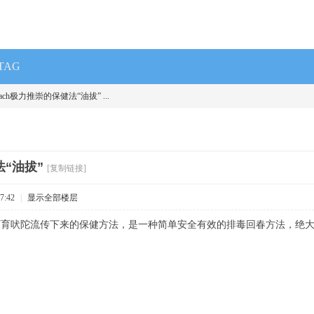
TAG
ach极力推崇的保健法“油拔” ...
法“油拔”
[复制链接]
7:42
|
显示全部楼层
阿育吠陀流传下来的保健方法，是一种简单安全有效的排毒回春方法，绝