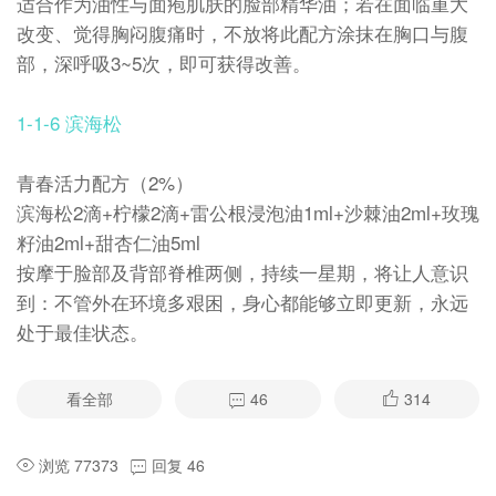
适合作为油性与面疱肌肤的脸部精华油；若在面临重大
改变、觉得胸闷腹痛时，不放将此配方涂抹在胸口与腹
部，深呼吸3~5次，即可获得改善。
1-1-6 滨海松
青春活力配方（2%）
滨海松2滴+柠檬2滴+雷公根浸泡油1ml+沙棘油2ml+玫瑰
籽油2ml+甜杏仁油5ml
按摩于脸部及背部脊椎两侧，持续一星期，将让人意识
到：不管外在环境多艰困，身心都能够立即更新，永远
处于最佳状态。
看全部
46
314
浏览 77373
回复 46