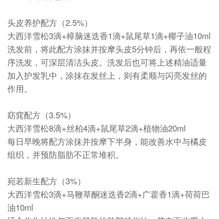
头皮养护配方（2.5%）
大西洋雪松3滴+樟脑迷迭香1滴+鼠尾草1滴+椰子油10ml
洗发前，将此配方涂抹并按摩头皮5分钟后，再依一般程
序洗发，可深层清洁头皮。洗发后也可将上述精油适量
加入护发乳中，涂抹在发丝上，则有柔顺与闪亮发丝的
作用。
窈窕配方（3.5%）
大西洋雪松8滴+丝柏4滴+鼠尾草2滴+植物油20ml
每日早晚将配方涂抹并按摩下半身，能改善水中与橘皮
组织，并预防脂肪不正常堆积。
宛若新生配方（3%）
大西洋雪松3滴+马鞭草酮迷迭香2滴+广藿香1滴+荷荷巴
油10ml