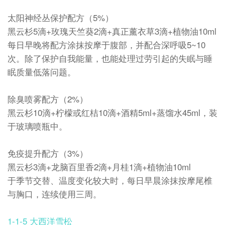
太阳神经丛保护配方（5%）
黑云杉5滴+玫瑰天竺葵2滴+真正薰衣草3滴+植物油10ml
每日早晚将配方涂抹按摩于腹部，并配合深呼吸5~10
次。除了保护自我能量，也能处理过劳引起的失眠与睡
眠质量低落问题。
除臭喷雾配方（2%）
黑云杉10滴+柠檬或红桔10滴+酒精5ml+蒸馏水45ml，装
于玻璃喷瓶中。
免疫提升配方（3%）
黑云杉3滴+龙脑百里香2滴+月桂1滴+植物油10ml
于季节交替、温度变化较大时，每日早晨涂抹按摩尾椎
与胸口，连续使用三周。
1-1-5 大西洋雪松