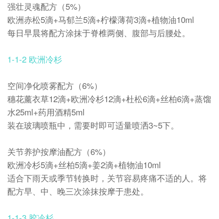
强壮灵魂配方（5%）
欧洲赤松5滴+马郁兰5滴+柠檬薄荷3滴+植物油10ml
每日早晨将配方涂抹于脊椎两侧、腹部与后腰处。
1-1-2 欧洲冷杉
空间净化喷雾配方（6%）
穗花薰衣草12滴+欧洲冷杉12滴+杜松6滴+丝柏6滴+蒸馏
水25ml+药用酒精5ml
装在玻璃喷瓶中，需要时即可适量喷洒3~5下。
关节养护按摩油配方（6%）
欧洲冷杉5滴+丝柏5滴+姜2滴+植物油10ml
适合下雨天或季节转换时，关节容易疼痛不适的人。将
配方早、中、晚三次涂抹按摩于患处。
1-1-3 胶冷杉