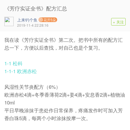
《芳疗实证全书》配方汇总
上来钓个鱼
花开5朵
+ 关注
2019-11-4 22:28:16
我在读《芳疗实证全书》第二次。把书中所有的配方汇
总一下，方便以后查找，对自己也是个复习。
1-1 松科
1-1-1 欧洲赤松
风湿性关节炎配方（6%）
欧洲赤松4滴+冬季香薄荷2滴+姜4滴+安息香2滴+植物油
10ml
平日早晚涂抹于患处作日常保养，疼痛发作时可加入芳
香白珠5滴，每两个小时涂抹按摩一次。