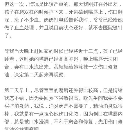
但这一次，情况是比较严重的。那天我刚好在外出差，
孩子在爬双杠的时候摔下来，牙齿磕到嘴唇上，伤口颇
深，流了不少血。奶奶打电话告诉我时，爷爷已经给她
做了止血处理，并且说目前状态还好，就不去医院缝针
了。
等我当天晚上赶回家的时候已经将近十二点，孩子已经
睡着，这时她的嘴唇已经高高肿起，晚上嘴唇无法闭
合，会有口水流出来。我轻轻给她涂抹一次伤口修复
油，决定第二天起来再观察。
第二天早上，尽管宝宝的嘴唇还肿得比较高，但是情绪
状态不错，因为要回乡下兴致很高。欧先生问我要不要
买些消炎药，我说，消炎药是不需要了，精油消炎就很
棒，我就是有一点担心她伤口化脓，因为创口在嘴唇内
部，总是被口水浸润，不利于愈合和修复，先用伤口修
复油涂抹观察吧。