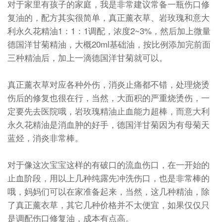
对于家里有孩子的家庭，我是非常建议常备一瓶伤口修
复油的，配方其实很简单，真正薰衣草、岩玫瑰和意大
利永久花精油1：1：1调配，浓度2~3%，然后加上微量
德国洋甘菊精油，大概20ml基础油，按比例添加完前面
三种精油后，加上一滴德国洋甘菊就可以。
真正薰衣草对应各种外伤，消炎止痛都不错，处理烧烫
伤后的修复也很在行，当然，大面积的严重烧烫伤，一
定要先去医院哦，岩玫瑰精油止血能力超棒，而意大利
永久花精油是消血肿的好手，德国洋甘菊因为有母菊天
蓝烃，消炎非常棒。
对于像这次宝宝这样的有破口的流血伤口，在一开始的
止血阶段，用以上几种纯露先冲洗伤口，也是非常棒的
哦，妈妈们可以在家准备起来，当然，这几种精油，除
了真正薰衣草，其它几种价格并不太便宜，如果仅仅只
是调配伤口修复油，成本有点高。